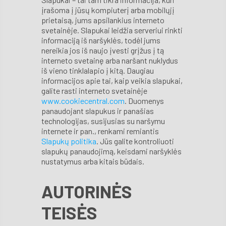
įrašoma į jūsų kompiuterį arba mobilųjį
prietaisą, jums apsilankius interneto
svetainėje. Slapukai leidžia serveriui rinkti
informaciją iš naršyklės, todėl jums
nereikia jos iš naujo įvesti grįžus į tą
interneto svetainę arba naršant nuklydus
iš vieno tinklalapio į kitą. Daugiau
informacijos apie tai, kaip veikia slapukai,
galite rasti interneto svetainėje
www.cookiecentral.com
. Duomenys
panaudojant slapukus ir panašias
technologijas, susijusias su naršymu
internete ir pan., renkami remiantis
Slapukų politika
. Jūs galite kontroliuoti
slapukų panaudojimą, keisdami naršyklės
nustatymus arba kitais būdais.
AUTORINĖS
TEISĖS