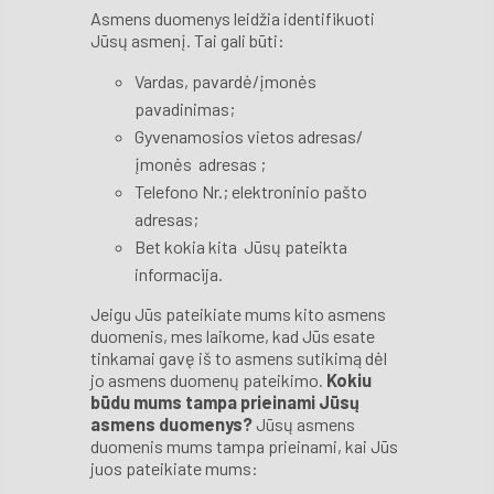
Asmens duomenys leidžia identifikuoti
Jūsų asmenį. Tai gali būti:
Vardas, pavardė/įmonės
pavadinimas;
Gyvenamosios vietos adresas/
įmonės adresas ;
Telefono Nr.; elektroninio pašto
adresas;
Bet kokia kita Jūsų pateikta
informacija.
Jeigu Jūs pateikiate mums kito asmens
duomenis, mes laikome, kad Jūs esate
tinkamai gavę iš to asmens sutikimą dėl
jo asmens duomenų pateikimo.
Kokiu
būdu mums tampa prieinami Jūsų
asmens duomenys?
Jūsų asmens
duomenis mums tampa prieinami, kai Jūs
juos pateikiate mums: