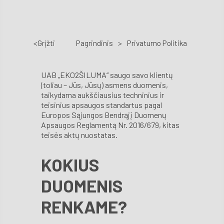
D.U
Techni
<Grįžti
Pagrindinis
>
Privatumo Politika
aptarn
Kont
UAB „EKO2ŠILUMA“ saugo savo klientų
(toliau – Jūs, Jūsų) asmens duomenis,
taikydama aukščiausius techninius ir
teisinius apsaugos standartus pagal
Europos Sąjungos Bendrąjį Duomenų
Apsaugos Reglamentą Nr. 2016/679, kitas
teisės aktų nuostatas.
KOKIUS
DUOMENIS
RENKAME?