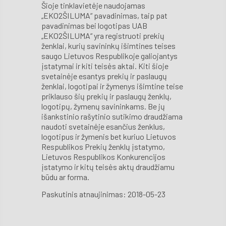
Šioje tinklavietėje naudojamas
„EKO2ŠILUMA“ pavadinimas, taip pat
pavadinimas bei logotipas UAB
„EKO2ŠILUMA“ yra registruoti prekių
ženklai, kurių savininkų išimtines teises
saugo Lietuvos Respublikoje galiojantys
įstatymai ir kiti teisės aktai. Kiti šioje
svetainėje esantys prekių ir paslaugų
ženklai, logotipai ir žymenys išimtine teise
priklauso šių prekių ir paslaugų ženklų,
logotipų, žymenų savininkams. Be jų
išankstinio rašytinio sutikimo draudžiama
naudoti svetainėje esančius ženklus,
logotipus ir žymenis bet kuriuo Lietuvos
Respublikos Prekių ženklų įstatymo,
Lietuvos Respublikos Konkurencijos
įstatymo ir kitų teisės aktų draudžiamu
būdu ar forma.
Paskutinis atnaujinimas: 2018-05-23