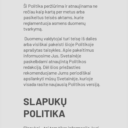
Ši Politika peržiūrima ir atnaujinama ne
rečiau kaip kartą per metus arba
pasikeitus teisės aktams, kurie
reglamentuoja asmens duomenų
tvarkymą.
Duomenų valdytojai turi teisę iš dalies
arba visiškai pakeisti šioje Politikoje
aprašytas taisykles. Apie pakeitimus
informuosime Jus, Svetainėje
paskelbdami atnaujintą Politikos
redakciją. Dėl šios priežasties
rekomenduojame Jums periodiškai
apsilankyti mūsų Svetainėje, kurioje
visada rasite naujausią Politikos versiją.
SLAPUKŲ
POLITIKA
Slapukai – tai tam tikra informacija, kuri