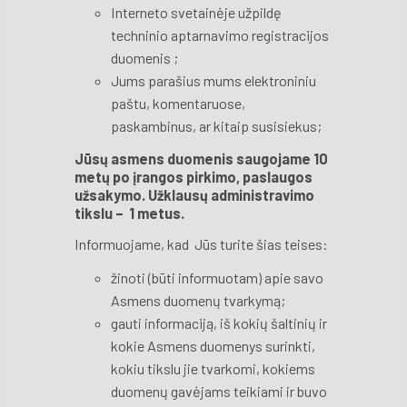
Interneto svetainėje užpildę
techninio aptarnavimo registracijos
duomenis ;
Jums parašius mums elektroniniu
paštu, komentaruose,
paskambinus, ar kitaip susisiekus;
Jūsų asmens duomenis saugojame 10
metų po įrangos pirkimo, paslaugos
užsakymo. Užklausų administravimo
tikslu – 1 metus.
Informuojame, kad Jūs turite šias teises:
žinoti (būti informuotam) apie savo
Asmens duomenų tvarkymą;
gauti informaciją, iš kokių šaltinių ir
kokie Asmens duomenys surinkti,
kokiu tikslu jie tvarkomi, kokiems
duomenų gavėjams teikiami ir buvo