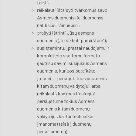
teikti;
reikalauti ištaisyti tvarkomus savo
Asmens duomenis, jei duomenys
netikslūs ir/ar nepilni;
prašyti ištrinti Jūsų asmens
duomenis („teisė būti pamirštam“);
susistemintu, įprastai naudojamu ir
kompiuterio skaitomu formatu
gauti su savimi susijusius Asmens
duomenis, kuriuos pateikėte
įmonei, ir persiųsti tuos duomenis
kitam duomenų valdytojui, arba
reikalauti, kad mes tiesiogiai
persiųstume tokius Asmens
duomenis kitam duomenų
valdytojui, kai tai techniškai
įmanoma (teisė į duomenų
perkeliamumą).