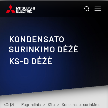
KONDENSATO
Nam
SURINKIMO DĖŽĖ
Pra
KS-D DĖŽĖ
A
m
Prod
Pasl
<Grįžti
Pagrindinis
>
Kita
>
Kondensato surinkimo