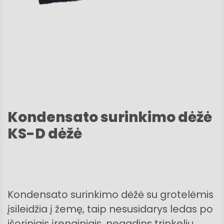
Kondensato surinkimo dėžė
KS-D dėžė
Kondensato surinkimo dėžė su grotelėmis
įsileidžia į žemę, taip nesusidarys ledas po
išoriniais įrenginiais, negadins trinkelių,