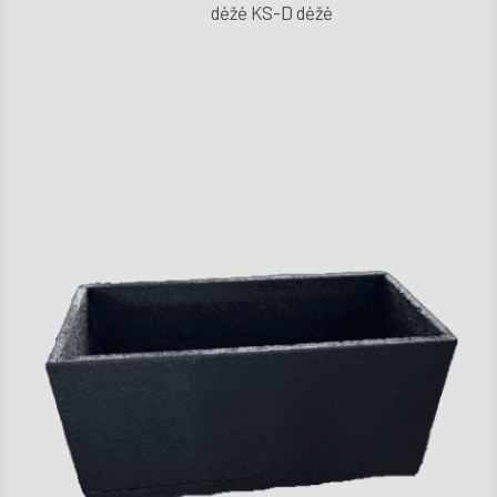
dėžė KS-D dėžė
D.U
Techni
aptarn
Kont