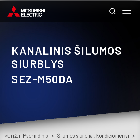
KANALINIS ŠILUMOS
Nam
SIURBLYS
Pra
SEZ-M50DA
A
m
Prod
Pasl
<Grįžti
Pagrindinis
>
Šilumos siurbliai, Kondicionieriai
>