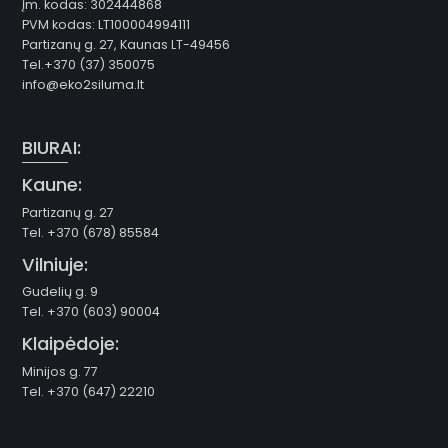
Įm. kodas: 302444868
PVM kodas: LT100004994111
Partizanų g. 27, Kaunas LT-49456
Tel.+370 (37) 350075
info@eko2siluma.lt
BIURAI:
Kaune:
Partizanų g. 27
Tel. +370 (678) 85584
Vilniuje:
Gudelių g. 9
Tel. +370 (603) 90004
Klaipėdoje:
Minijos g. 77
Tel. +370 (647) 22210