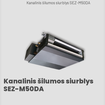
Kanalinis šilumos siurblys SEZ-M50DA
D.U
Techni
aptarn
Kont
Kanalinis šilumos siurblys
SEZ-M50DA