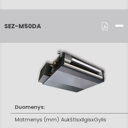
SEZ-M50DA
Duomenys:
Matmenys (mm) AukštisxIlgisxGylis