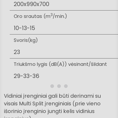
200x990x700
3
Oro srautas (m
/min.)
10-13-15
Svoris(kg)
23
Triukšmo lygis (dB(A)) vėsinant/šildant
29-33-36
Vidiniai įrenginiai gali būti derinami su
visais Multi Split įrenginiais (prie vieno
išorinio įrenginio jungti kelis vidinius