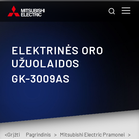
ELEKTRINĖS ORO
Nam
UŽUOLAIDOS
Pra
GK-3009AS
A
m
Prod
Pasl
<Grįžti
Pagrindinis
>
Mitsubishi Electric Pramonei
>