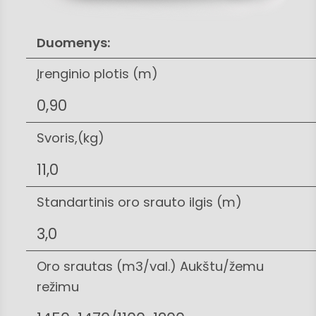
Duomenys:
Įrenginio plotis (m)
0,90
Svoris,(kg)
11,0
Standartinis oro srauto ilgis (m)
3,0
Oro srautas (m3/val.) Aukštu/žemu
režimu