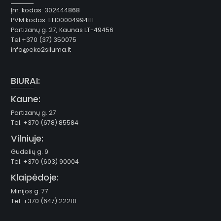
Įm. kodas: 302444868
PVM kodas: LT100004994111
Partizanų g. 27, Kaunas LT-49456
Tel.+370 (37) 350075
info@eko2siluma.lt
BIURAI:
Kaune:
Partizanų g. 27
Tel. +370 (678) 85584
Vilniuje:
Gudelių g. 9
Tel. +370 (603) 90004
Klaipėdoje:
Minijos g. 77
Tel. +370 (647) 22210