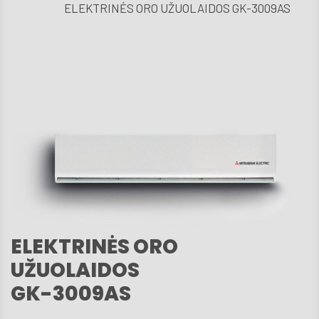
ELEKTRINĖS ORO UŽUOLAIDOS GK-3009AS
D.U
Techni
aptarn
Kont
ELEKTRINĖS ORO
UŽUOLAIDOS
GK-3009AS