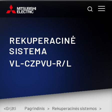
REKUPERACINĖ
Nam
SISTEMA
Pra
VL-CZPVU-R/L
A
m
Prod
Pasl
<Grįžti
Pagrindinis
>
Rekuperacinės sistemos
>