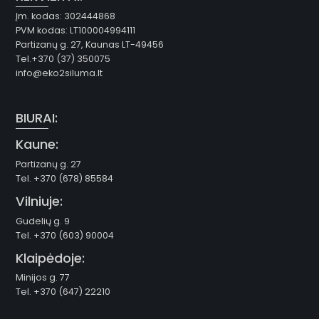
Įm. kodas: 302444868
PVM kodas: LT100004994111
Partizanų g. 27, Kaunas LT-49456
Tel.+370 (37) 350075
info@eko2siluma.lt
BIURAI:
Kaune:
Partizanų g. 27
Tel. +370 (678) 85584
Vilniuje:
Gudelių g. 9
Tel. +370 (603) 90004
Klaipėdoje:
Minijos g. 77
Tel. +370 (647) 22210