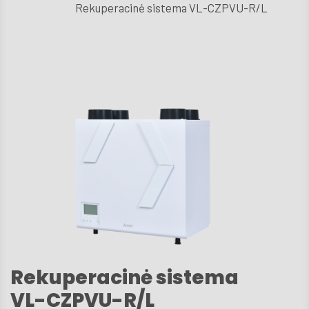
Rekuperacinė sistema VL-CZPVU-R/L
D.U
Techni
aptarn
Kont
Rekuperacinė sistema
VL-CZPVU-R/L