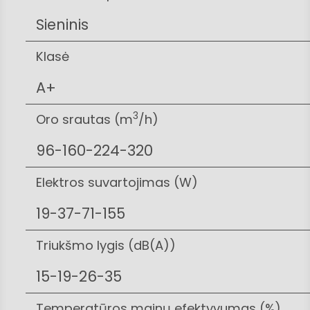
Sieninis
Klasė
A+
3
Oro srautas (m
/h)
96-160-224-320
Elektros suvartojimas (W)
19-37-71-155
Triukšmo lygis (dB(A))
15-19-26-35
Temperatūros mainų efektyvumas (%)