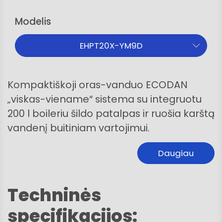
Modelis
EHPT20X-YM9D
Kompaktiškoji oras-vanduo ECODAN
„viskas-viename“ sistema su integruotu
200 l boileriu šildo patalpas ir ruošia karštą
vandenį buitiniam vartojimui.
Daugiau
Techninės
specifikacijos: