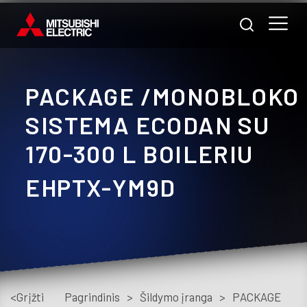
PACKAGE /MONOBLOKO
Nam
SISTEMA ECODAN SU
170-300 L BOILERIU
Pra
EHPTX-YM9D
A
m
Prod
Pasl
<Grįžti
Pagrindinis
>
Šildymo įranga
>
PACKAGE