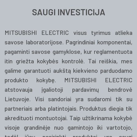
SAUGI INVESTICIJA
MITSUBISHI ELECTRIC visus tyrimus atlieka
savose laboratorijose. Pagrindiniai komponentai,
pagaminti savose gamyklose, kur reglamentuota
itin griežta kokybės kontrolė. Tai reiškia, mes
galime garantuoti aukštą kiekvieno parduodamo
produkto kokybę. MITSUBISHI ELECTRIC
atstovauja įgaliotoji pardavimų bendrovė
Lietuvoje. Visi sandoriai yra sudaromi tik su
partneriais arba platintojais. Produktus diegia tik
akredituoti montuotojai. Taip užtikrinama kokybė
visoje grandinėje nuo gamintojo iki vartotojo,
todėl jūsų pasirinkti produktai yra saugi