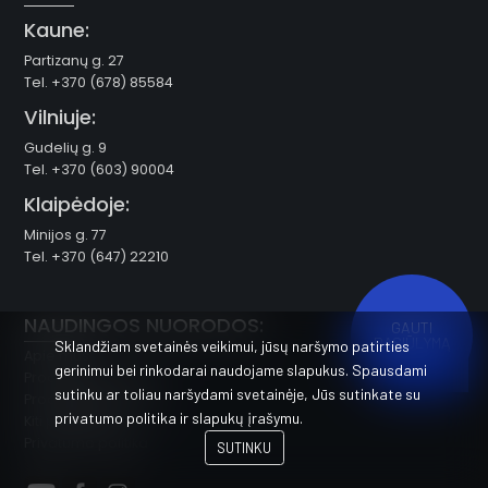
Kaune:
Partizanų g. 27
Tel. +370 (678) 85584
Vilniuje:
Gudelių g. 9
Tel. +370 (603) 90004
Klaipėdoje:
Minijos g. 77
Tel. +370 (647) 22210
NAUDINGOS NUORODOS:
GAUTI
PASIŪLYMĄ
Sklandžiam svetainės veikimui, jūsų naršymo patirties
Apie mus
gerinimui bei rinkodarai naudojame slapukus. Spausdami
Produktai namams
sutinku ar toliau naršydami svetainėje, Jūs sutinkate su
Produktai pramonei
privatumo politika
ir slapukų įrašymu.
Kiti produktai
Privatumo politika
SUTINKU