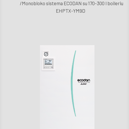
/Monobloko sistema ECODAN su 170-300 l boileriu
D.U
EHPTX-YM9D
Techni
aptarn
Kont