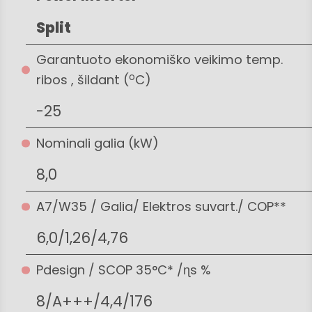
Split
Garantuoto ekonomiško veikimo temp.
o
ribos , šildant (
C)
-25
Nominali galia (kW)
8,0
A7/W35 / Galia/ Elektros suvart./ COP**
6,0/1,26/4,76
Pdesign / SCOP 35°C* /ɳs %
8/A+++/4,4/176