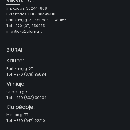
REKVIZITAI:
Įm. kodas: 302444868
PVM kodas: LT100004994111
Partizanų g. 27, Kaunas LT-49456
Tel.+370 (37) 350075
info@eko2siluma.lt
BIURAI:
Kaune:
Partizanų g. 27
Tel. +370 (678) 85584
Vilniuje:
Gudelių g. 9
Tel. +370 (603) 90004
Klaipėdoje:
Minijos g. 77
Tel. +370 (647) 22210