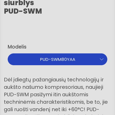
siurblys
PUD-SWM
Modelis
PUD-SWM80YAA
Dėl įdiegtų pažangiausių technologijų ir
aukšto našumo kompresoriaus, naujieji
PUD-SWM pasižymi itin aukštomis
techninėmis charakteristikomis, be to, jie
gali ruošti vandenį net iki +60°C! PUD-