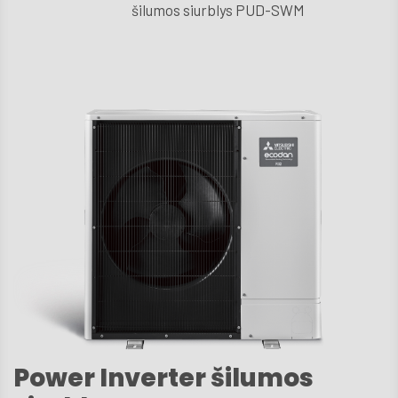
šilumos siurblys PUD-SWM
D.U
Techni
aptarn
Kont
Power Inverter šilumos