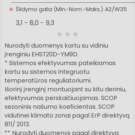
Šildymo galia (Min.-Nom.-Maks.) A2/W35
3,1 - 8,0 - 9,3
Nurodyti duomenys kartu su vidiniu
įrenginiu EHST20D-YM9D.
* Sistemos efektyvumas pateikiamas
kartu su sistemos integruotu
temperatūros reguliatoriumi.
Išorinį įrenginį montuojant su kitu deriniu,
efektyvumas perskaičiuojamas. SCOP
sezoninis našumo koeficientas. SCOP
vidutinei klimato zonai pagal ErP direktyvą
811/ 2013.
** Nurodyti duomenys pagal direktyvą