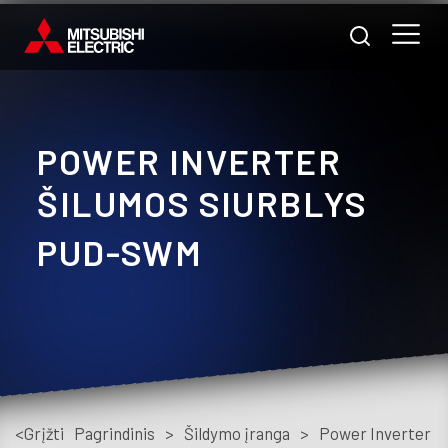
POWER INVERTER
Nam
ŠILUMOS SIURBLYS
Pra
PUD-SWM
A
m
Prod
Pasl
<Grįžti
Pagrindinis
>
Šildymo įranga
>
Power Inverter