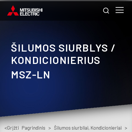
ŠILUMOS SIURBLYS /
Nam
KONDICIONIERIUS
Pra
MSZ-LN
A
m
Prod
Pasl
<Grįžti
Pagrindinis
>
Šilumos siurbliai, Kondicionieriai
>