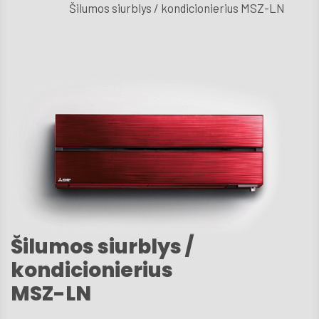
Šilumos siurblys / kondicionierius MSZ-LN
D.U
Techni
aptarn
Kont
Šilumos siurblys /
kondicionierius
MSZ-LN