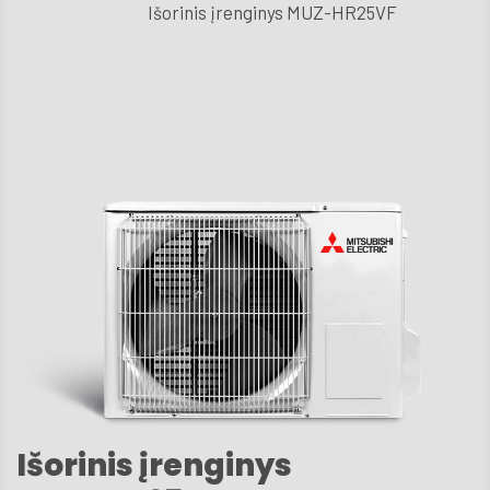
Išorinis įrenginys MUZ-HR25VF
D.U
Techni
aptarn
Kont
Išorinis įrenginys