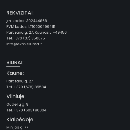
REKVIZITAI:
Įm. kodas: 302444868
PVM kodas: LT100004994111
Partizanų g. 27, Kaunas LT-49456
Tel.+370 (37) 350075
info@eko2siluma.lt
BIURAI:
Kaune:
Partizanų g. 27
Tel. +370 (678) 85584
Vilniuje:
Gudelių g. 9
Tel. +370 (603) 90004
Klaipėdoje:
Minijos g. 77