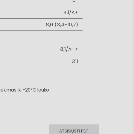
4,1/A+
8,6 (3,4-10,7)
8,1/A++
311
ekimas iki -20°C lauko
ATSISIŲSTI PDF