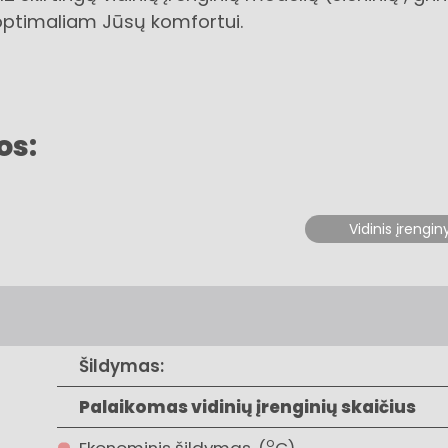
a optimaliam Jūsų komfortui.
os:
Vidinis įrengin
Šildymas:
Palaikomas vidinių įrenginių skaičius
o
Ekonominis šildymas, (
C)