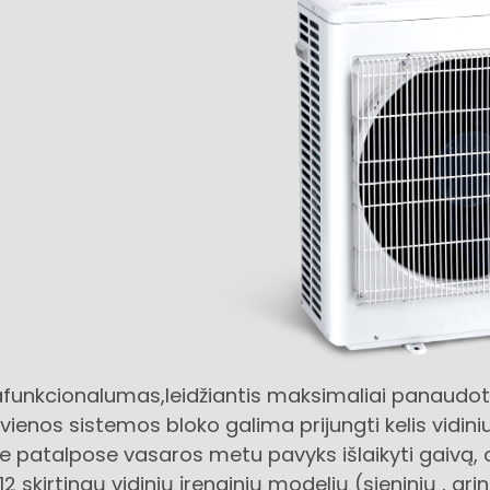
giafunkcionalumas,leidžiantis maksimaliai panaudot
ienos sistemos bloko galima prijungti kelis vidiniu
elėse patalpose vasaros metu pavyks išlaikyti gaivą
2 skirtingų vidinių įrenginių modelių (sieninių , grin