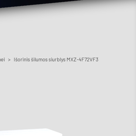
Kont
nei
>
Išorinis šilumos siurblys MXZ-4F72VF3