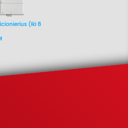
cionierius (iki 8
M