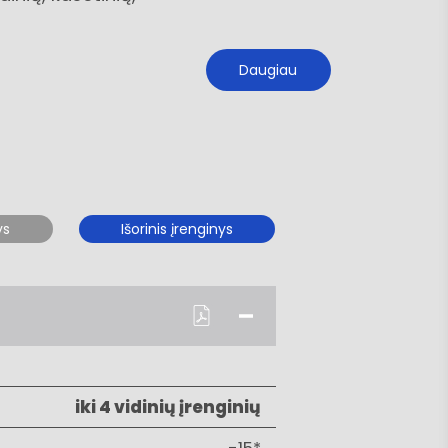
Daugiau
ys
Išorinis įrenginys
iki 4 vidinių įrenginių
-15*