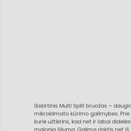
Išskirtinis Multi Split bruožas – dau
mikroklimato kūrimo galimybes. Prie v
kurie užtikrins, kad net ir labai did
malonią šilumą. Galima rinktis net iš 1