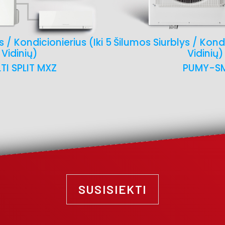
 / Kondicionierius (iki 5
Šilumos Siurblys / Kondi
Vidinių)
Vidinių)
TI SPLIT MXZ
PUMY-S
SUSISIEKTI