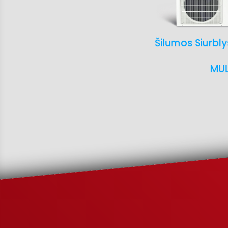
Šilumos Siurblys
MUL