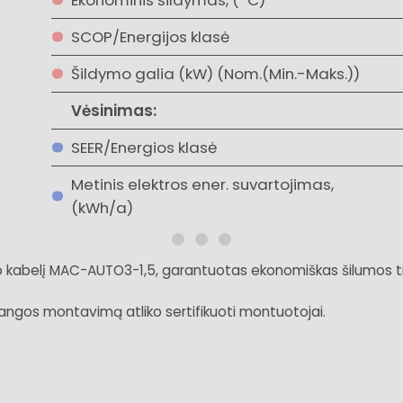
SCOP/Energijos klasė
Šildymo galia (kW) (Nom.(Min.-Maks.))
Vėsinimas:
SEER/Energios klasė
Metinis elektros ener. suvartojimas,
(kWh/a)
o kabelį MAC-AUTO3-1,5, garantuotas ekonomiškas šilumos ti
įrangos montavimą atliko sertifikuoti montuotojai.