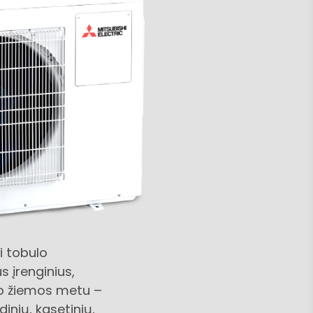
i tobulo
s įrenginius,
, o žiemos metu –
dinių, kasetinių,