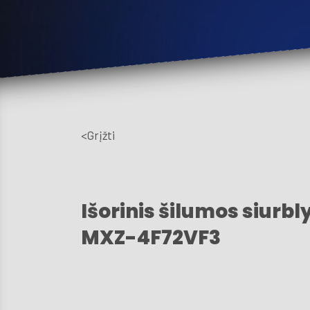
<Grįžti
Išorinis šilumos siurbl
MXZ-4F72VF3