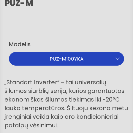
PUZ-M
Modelis
PUZ-M100YKA
„Standart Inverter“ – tai universalių
šilumos siurblių serija, kurios garantuotas
ekonomiškas šilumos tiekimas iki -20°C
lauko temperatūros. Šiltuoju sezono metu
įrenginiai veikia kaip oro kondicionieriai
patalpų vėsinimui.