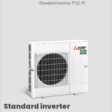
Standard inverter PUZ-M
D.U
Techni
aptarn
Kont
Standard inverter