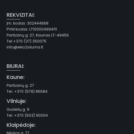
REKVIZITAI:
Įm. kodas: 302444868
PVM kodas: LT100004994111
Partizanų g. 27, Kaunas LT-49456
Tel.+370 (37) 350075
info@eko2siluma.lt
BIURAI:
Kaune:
Partizanų g. 27
Tel. +370 (678) 85584
Vilniuje:
Gudelių g. 9
Tel. +370 (603) 90004
Klaipėdoje:
Minijos g. 77