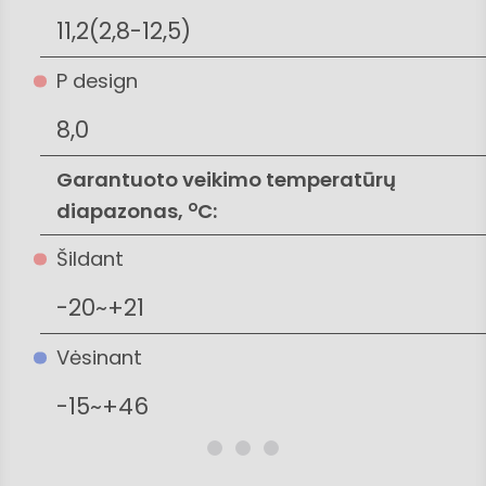
11,2(2,8-12,5)
P design
8,0
Garantuoto veikimo temperatūrų
o
diapazonas,
C:
Šildant
-20~+21
Vėsinant
-15~+46