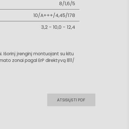
8/1,6/5
10/A+++/4,45/178
3,2 - 10,0 - 12,4
šorinį įrenginį montuojant su kitu
mato zonai pagal ErP direktyvą 811/
ATSISIŲSTI PDF