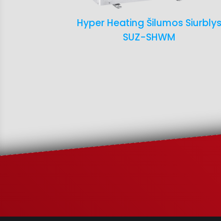
Hyper Heating Šilumos Siurbly
SUZ-SHWM