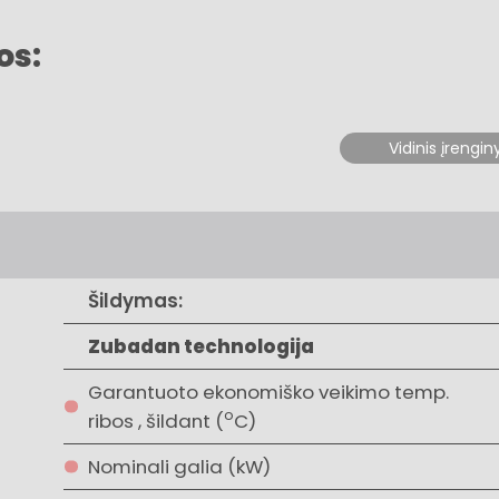
os:
Vidinis įrengin
Šildymas:
Zubadan technologija
Garantuoto ekonomiško veikimo temp.
o
ribos , šildant (
C)
Nominali galia (kW)