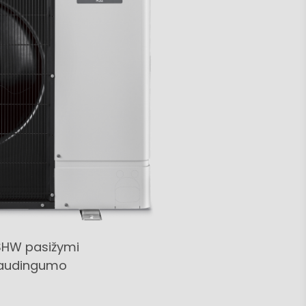
-SHW pasižymi
 naudingumo