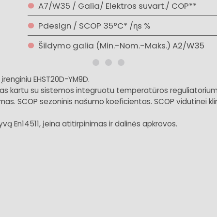
A7/W35 / Galia/ Elektros suvart./ COP**
Pdesign / SCOP 35°C* /ɳs %
Šildymo galia (Min.-Nom.-Maks.) A2/W35
u įrenginiu EHST20D-YM9D.
kartu su sistemos integruotu temperatūros reguliatoriumi. I
mas. SCOP sezoninis našumo koeficientas. SCOP vidutinei kli
ą En14511, įeina atitirpinimas ir dalinės apkrovos.