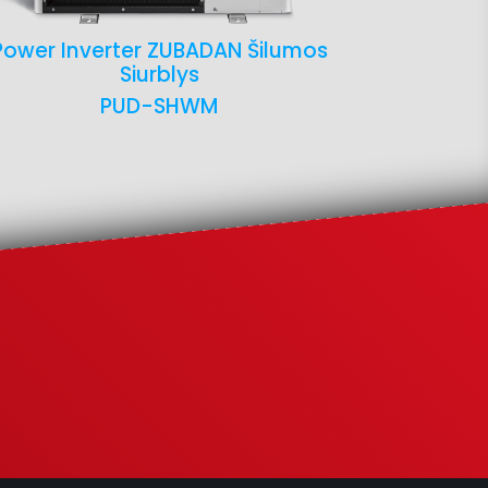
Power Inverter ZUBADAN Šilumos
PACKAGE/Mo
Siurblys
PUD-SHWM