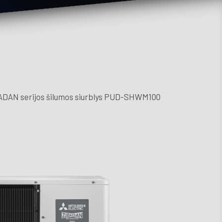
Kont
ADAN serijos šilumos siurblys PUD-SHWM100