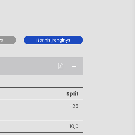
ys
Išorinis įrenginys
Split
-28
10,0